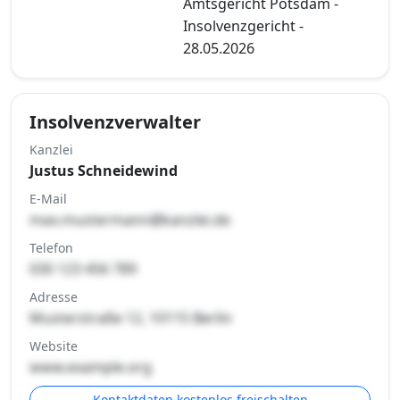
Amtsgericht Potsdam -
Insolvenzgericht -
28.05.2026
Insolvenzverwalter
Kanzlei
Justus Schneidewind
E-Mail
max.mustermann@kanzlei.de
Telefon
030 123 456 789
Adresse
Musterstraße 12, 10115 Berlin
Website
www.example.org
Kontaktdaten kostenlos freischalten