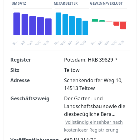
UMSATZ
MITARBEITER
GEWINN/VERLUST
2020
20…
2022
20…
2022
2023
2023
2020
20…
2022
2023
2020
2021
2021
2021
Register
Potsdam, HRB 39829 P
Sitz
Teltow
Finanzkennzahlen nach kostenloser
Registrierung verfügbar
Adresse
Schenkendorfer Weg 10,
14513 Teltow
Jetzt kostenlos registrieren
Geschäftszweig
Der Garten- und
Landschaftsbau sowie die
diesbezügliche Bera…
Vollständig einsehbar nach
kostenloser Registrierung
Veröffentlichungen
660 IN 214/25