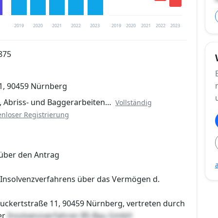
2019
2020
2021
2022
2023
2019
2020
2021
2022
2023
875
trierung verfügbar
1, 90459 Nürnberg
en
, Abriss- und Baggerarbeiten…
Vollständig
enloser Registrierung
über den Antrag
 Insolvenzverfahrens über das Vermögen d.
ckertstraße 11, 90459 Nürnberg, vertreten durch
er
Insolvenzverfahren BS-Bau GmbH