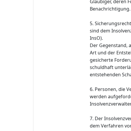
Gläubiger, deren F
Benachrichtigung.
5. Sicherungsrech
sind dem Insolvenz
InsO).
Der Gegenstand, a
Art und der Entst
gesicherte Forderu
schuldhaft unterlä
entstehenden Schad
6. Personen, die 
werden aufgeforde
Insolvenzverwalter 
7. Der Insolvenzve
dem Verfahren vo