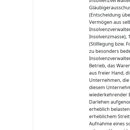
Insolvenzverwalter
Gläubigerausschuss
(Entscheidung übe
Vermögen aus selb
Insolvenzverwalter
Insolvenzmasse), 
(Stilllegung bzw.
zu besonders bed
Insolvenzverwalte
Betrieb, das Ware
aus freier Hand, d
Unternehmen, die 
diesem Unternehme
wiederkehrender E
Darlehen aufgeno
erheblich belasten
erheblichem Stre
Aufnahme eines so