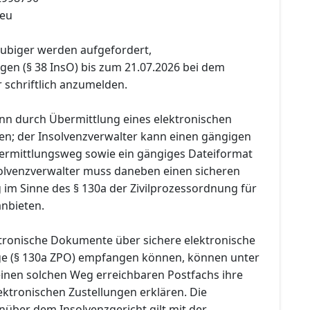
.eu
äubiger werden aufgefordert,
gen (§ 38 InsO) bis zum 21.07.2026 bei dem
 schriftlich anzumelden.
n durch Übermittlung eines elektronischen
n; der Insolvenzverwalter kann einen gängigen
ermittlungsweg sowie ein gängiges Dateiformat
olvenzverwalter muss daneben einen sicheren
im Sinne des § 130a der Zivilprozessordnung für
anbieten.
ektronische Dokumente über sichere elektronische
e (§ 130a ZPO) empfangen können, können unter
inen solchen Weg erreichbaren Postfachs ihre
ktronischen Zustellungen erklären. Die
ber dem Insolvenzgericht gilt mit der