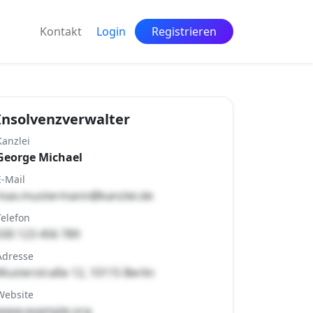
Kontakt
Login
Registrieren
Insolvenzverwalter
Kanzlei
George Michael
E-Mail
max.mustermann@kanzlei.de
Telefon
030 123 456 789
Adresse
Musterstraße 12, 10115 Berlin
Website
www.example.org