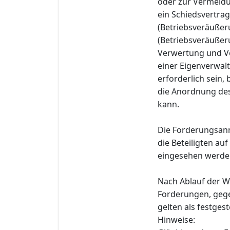
oder zur Vermeidun
ein Schiedsvertrag
(Betriebsveräußer
(Betriebsveräußer
Verwertung und Ve
einer Eigenverwal
erforderlich sein,
die Anordnung des
kann.
Die Forderungsan
die Beteiligten au
eingesehen werde
Nach Ablauf der W
Forderungen, gege
gelten als festgeste
Hinweise: