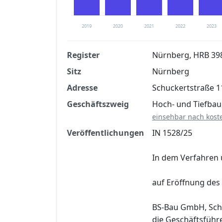
2019
2020
2021
2022
2023
Register
Nürnberg, HRB 39
Sitz
Nürnberg
Finanzkennzahlen nach kostenloser Regis
Adresse
Schuckertstraße 1
Jetzt kostenlos registrier
Geschäftszweig
Hoch- und Tiefbau
einsehbar nach kost
Veröffentlichungen
IN 1528/25
In dem Verfahren 
auf Eröffnung des
BS-Bau GmbH, Schu
die Geschäftsführ