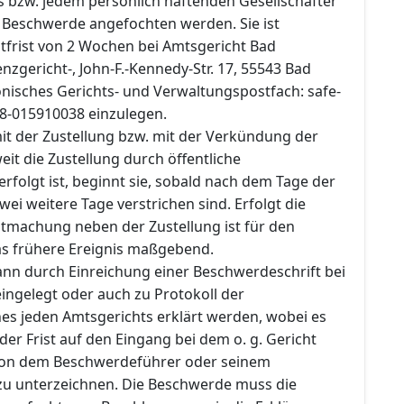
 bzw. jedem persönlich haftenden Gesellschafter
n Beschwerde angefochten werden. Sie ist
otfrist von 2 Wochen bei Amtsgericht Bad
nzgericht-, John-F.-Kennedy-Str. 17, 55543 Bad
onisches Gerichts- und Verwaltungspostfach: safe-
8-015910038 einzulegen.
mit der Zustellung bzw. mit der Verkündung der
it die Zustellung durch öffentliche
folgt ist, beginnt sie, sobald nach dem Tage der
wei weitere Tage verstrichen sind. Erfolgt die
ntmachung neben der Zustellung ist für den
das frühere Ereignis maßgebend.
nn durch Einreichung einer Beschwerdeschrift bei
eingelegt oder auch zu Protokoll der
nes jeden Amtsgerichts erklärt werden, wobei es
 der Frist auf den Eingang bei dem o. g. Gericht
 von dem Beschwerdeführer oder seinem
zu unterzeichnen. Die Beschwerde muss die