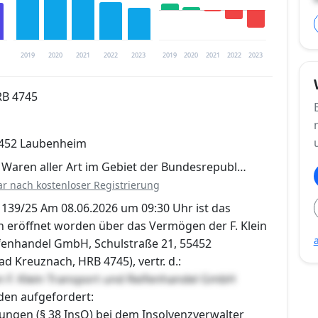
2019
2020
2021
2022
2023
2019
2020
2021
2022
2023
RB 4745
trierung verfügbar
5452 Laubenheim
en
 Waren aller Art im Gebiet der Bundesrepubl…
ar nach kostenloser Registrierung
N 139/25 Am 08.06.2026 um 09:30 Uhr ist das
n eröffnet worden über das Vermögen der F. Klein
fenhandel GmbH, Schulstraße 21, 55452
 Kreuznach, HRB 4745), vertr. d.:
n F. Klein Transport und Reifenhandel GmbH
den aufgefordert:
ungen (§ 38 InsO) bei dem Insolvenzverwalter