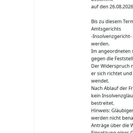
auf den 26.08.2026
Bis zu diesem Term
Amtsgerichts
-Insolvenzgericht-
werden.
Im angeordneten s
gegen die Feststel
Der Widerspruch 
er sich richtet un
wendet.
Nach Ablauf der Fri
kein Insolvenzglä
bestreitet.
Hinweis: Gläubiger
werden nicht benac
Anträge über die W
Einsetzung eines G