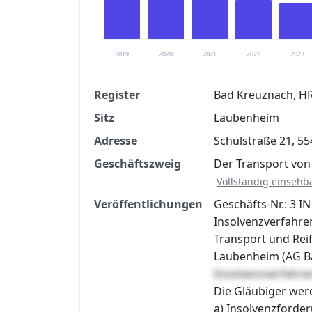
2019
2020
2021
2022
2023
Register
Bad Kreuznach, H
Sitz
Laubenheim
Finanzkennzahlen nach kostenloser Regis
Adresse
Schulstraße 21, 5
Jetzt kostenlos registrier
Geschäftszweig
Der Transport von
Vollständig einsehb
Veröffentlichungen
Geschäfts-Nr.: 3 I
Insolvenzverfahre
Transport und Rei
Laubenheim (AG Bad
Insolvenzverfahre
Die Gläubiger wer
a) Insolvenzforder