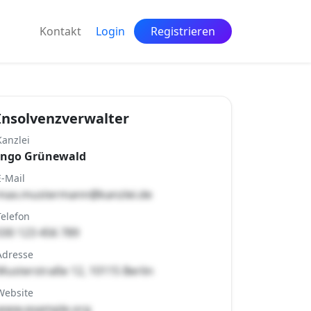
Kontakt
Login
Registrieren
Insolvenzverwalter
Kanzlei
Ingo Grünewald
E-Mail
max.mustermann@kanzlei.de
Telefon
030 123 456 789
Adresse
Musterstraße 12, 10115 Berlin
Website
www.example.org