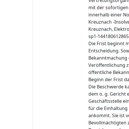
Vertretungsorgans
mit der sofortige
innerhalb einer N
Kreuznach -Insolve
Kreuznach, Elektr
sp1-144180612865
Die Frist beginnt 
Entscheidung. Sowe
Bekanntmachung er
Veröffentlichung z
öffentliche Bekan
Beginn der Frist 
Die Beschwerde ka
dem o. g. Gericht 
Geschäftsstelle ei
für die Einhaltung
ankommt. Sie ist
Bevollmächtigten 