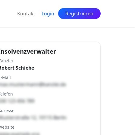
Kontakt
Login
Registrieren
Insolvenzverwalter
Kanzlei
Robert Schiebe
E-Mail
max.mustermann@kanzlei.de
Telefon
030 123 456 789
Adresse
Musterstraße 12, 10115 Berlin
Website
www.example.org