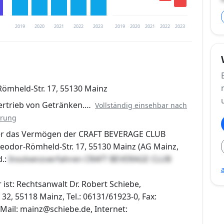
2019
2020
2021
2022
2023
2019
2020
2021
2022
2023
trierung verfügbar
ömheld-Str. 17, 55130 Mainz
en
ertrieb von Getränken.…
Vollständig einsehbar nach
erung
ber das Vermögen der CRAFT BEVERAGE CLUB
odor-Römheld-Str. 17, 55130 Mainz (AG Mainz,
d.:
Insolvenzverfahren CRAFT BEVERAGE CLUB
 ist: Rechtsanwalt Dr. Robert Schiebe,
2, 55118 Mainz, Tel.: 06131/61923-0, Fax:
Mail: mainz@schiebe.de, Internet: