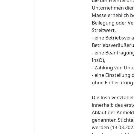
die der Herstellu
Unternehmen diene
Masse erheblich 
Beilegung oder Ve
Streitwert,
- eine Betriebsver
Betriebsveräußerun
- eine Beantragun
InsO),
- Zahlung von Unte
- eine Einstellung
ohne Einberufung
Die Insolvenztabe
innerhalb des erst
Ablauf der Anmeld
genannten Stichtag
werden (13.03.2023)