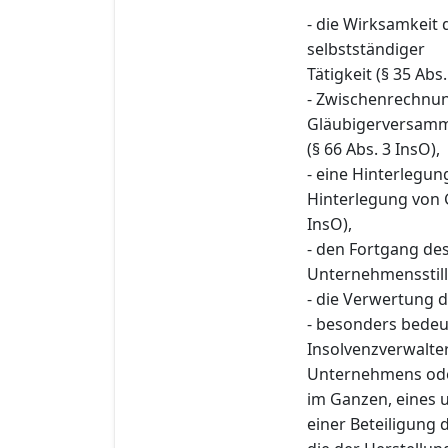
- die Wirksamkeit
selbstständiger
Tätigkeit (§ 35 Abs.
- Zwischenrechnu
Gläubigerversam
(§ 66 Abs. 3 InsO),
- eine Hinterlegu
Hinterlegung von 
InsO),
- den Fortgang des 
Unternehmensstill
- die Verwertung d
- besonders bede
Insolvenzverwalte
Unternehmens oder
im Ganzen, eines 
einer Beteiligung