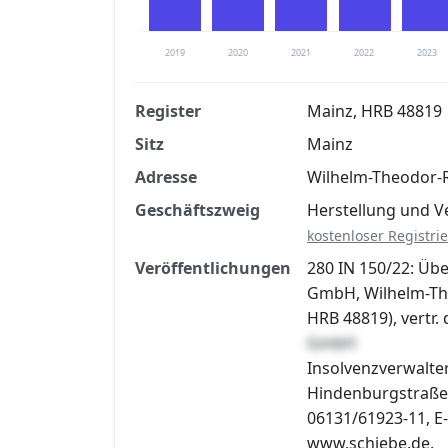
2019
2020
2021
2022
2023
Register
Mainz, HRB 48819
Sitz
Mainz
Finanzkennzahlen nach kostenloser Regis
Adresse
Wilhelm-Theodor-R
Jetzt kostenlos registrier
Geschäftszweig
Herstellung und V
kostenloser Registri
Veröffentlichungen
280 IN 150/22: Ü
GmbH, Wilhelm-The
HRB 48819), vertr. 
GmbH
Insolvenzverwalter
Hindenburgstraße 3
06131/61923-11, E-
www.schiebe.de.