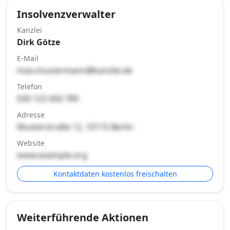
Insolvenzverwalter
Kanzlei
Dirk Götze
E-Mail
max.mustermann@kanzlei.de
Telefon
030 123 456 789
Adresse
Musterstraße 12, 10115 Berlin
Website
www.example.org
Kontaktdaten kostenlos freischalten
Weiterführende Aktionen