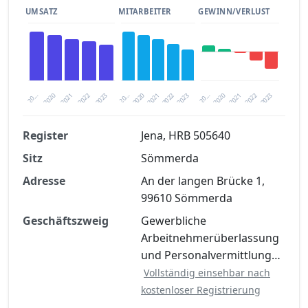
UMSATZ
MITARBEITER
GEWINN/VERLUST
2020
20…
2022
20…
2022
2023
2023
2020
20…
2022
2023
2020
2021
2021
2021
Register
Jena, HRB 505640
Sitz
Sömmerda
Finanzkennzahlen nach kostenloser
Registrierung verfügbar
Adresse
An der langen Brücke 1,
99610 Sömmerda
Jetzt kostenlos registrieren
Geschäftszweig
Gewerbliche
Arbeitnehmerüberlassung
und Personalvermittlung…
Vollständig einsehbar nach
kostenloser Registrierung