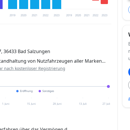
2019
2020
2021
2022
2023
2019
2020
2021
2022
2023
trierung verfügbar
, 36433 Bad Salzungen
en
tandhaltung von Nutzfahrzeugen aller Marken…
ar nach kostenloser Registrierung
Eröffnung
Sonstiges
1. Juni
15. Juni
29. Juni
13. Juli
27. Juli
erfahren über das Vermögen d.