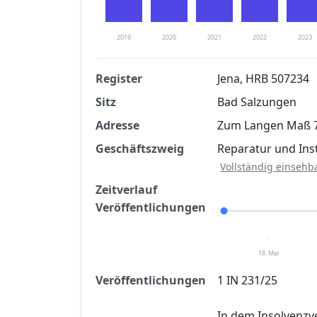
2019
2020
2021
2022
2023
Register
Jena, HRB 507234
Sitz
Bad Salzungen
Finanzkennzahlen nach kostenloser Regis
Adresse
Zum Langen Maß 7
Jetzt kostenlos registrier
Geschäftszweig
Reparatur und Ins
Vollständig einsehb
Zeitverlauf
Veröffentlichungen
18. Mai
Veröffentlichungen
1 IN 231/25
In dem Insolvenzv