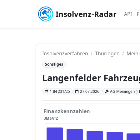
Insolvenz-Radar
API
F
Insolvenzverfahren
Thüringen
Mein
Sonstiges
Langenfelder Fahrze
1 IN 231/25
27.07.2026
AG Meiningen (T
Finanzkennzahlen
UMSATZ