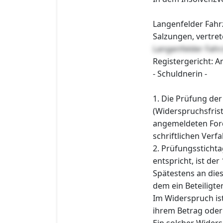
Langenfelder Fah
Salzungen, vertre
Langenfelder Fa
Registergericht: A
- Schuldnerin -
1. Die Prüfung de
(Widerspruchsfri
angemeldeten Ford
schriftlichen Verf
2. Prüfungssticht
entspricht, ist der
Spätestens an die
dem ein Beteiligte
Im Widerspruch is
ihrem Betrag oder
Ein solcher Widers