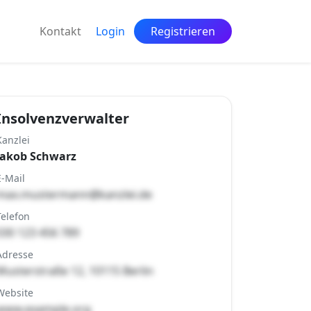
Kontakt
Login
Registrieren
Insolvenzverwalter
Kanzlei
Jakob Schwarz
E-Mail
max.mustermann@kanzlei.de
Telefon
030 123 456 789
Adresse
Musterstraße 12, 10115 Berlin
Website
www.example.org