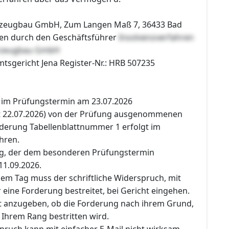
rzeugbau GmbH, Zum Langen Maß 7, 36433 Bad
ten durch den Geschäftsführer
Insolvenzverfahren
hrzeugbau GmbH
mtsgericht Jena Register-Nr.: HRB 507235
r im Prüfungstermin am 23.07.2026
st 22.07.2026) von der Prüfung ausgenommenen
erung Tabellenblattnummer 1 erfolgt im
ahren.
ag, der dem besonderen Prüfungstermin
 11.09.2026.
sem Tag muss der schriftliche Widerspruch, mit
r eine Forderung bestreitet, bei Gericht eingehen.
t anzugeben, ob die Forderung nach ihrem Grund,
 Ihrem Rang bestritten wird.
pruch kann mit einfacher E-Mail nicht wirksam