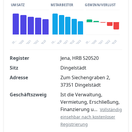
UMSATZ
MITARBEITER
GEWINN/VERLUST
2020
20…
2022
20…
2022
2023
2023
2020
20…
2022
2023
2020
2021
2021
2021
Register
Jena, HRB 520520
Sitz
Dingelstädt
Finanzkennzahlen nach kostenloser
Registrierung verfügbar
Adresse
Zum Siechengraben 2,
37351 Dingelstädt
Jetzt kostenlos registrieren
Geschäftszweig
Ist die Verwaltung,
Vermietung, Erschließung,
Finanzierung u…
Vollständig
einsehbar nach kostenloser
Registrierung