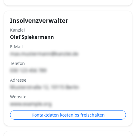
Insolvenzverwalter
Kanzlei
Olaf Spiekermann
E-Mail
max.mustermann@kanzlei.de
Telefon
030 123 456 789
Adresse
Musterstraße 12, 10115 Berlin
Website
www.example.org
Kontaktdaten kostenlos freischalten