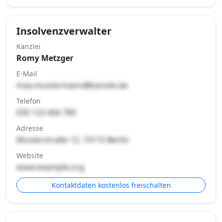
Insolvenzverwalter
Kanzlei
Romy Metzger
E-Mail
max.mustermann@kanzlei.de
Telefon
030 123 456 789
Adresse
Musterstraße 12, 10115 Berlin
Website
www.example.org
Kontaktdaten kostenlos freischalten