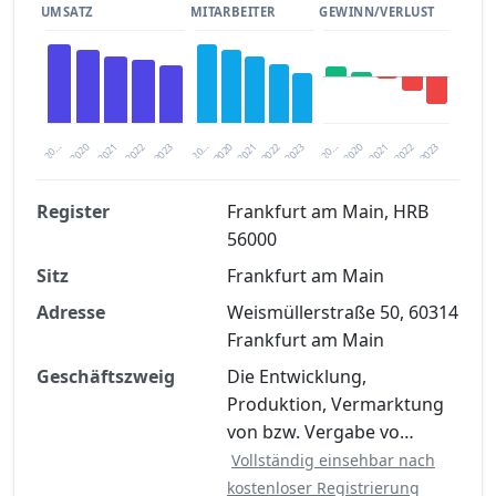
UMSATZ
MITARBEITER
GEWINN/VERLUST
2020
20…
2022
20…
2022
2023
2023
2020
20…
2022
2023
2020
2021
2021
2021
Register
Frankfurt am Main, HRB
56000
Finanzkennzahlen nach kostenloser
Sitz
Registrierung verfügbar
Frankfurt am Main
Adresse
Weismüllerstraße 50, 60314
Jetzt kostenlos registrieren
Frankfurt am Main
Geschäftszweig
Die Entwicklung,
Produktion, Vermarktung
von bzw. Vergabe vo…
Vollständig einsehbar nach
kostenloser Registrierung