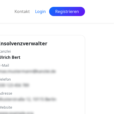
Kontakt
Login
Registrieren
Insolvenzverwalter
Kanzlei
Ulrich Bert
E-Mail
max.mustermann@kanzlei.de
Telefon
030 123 456 789
Adresse
Musterstraße 12, 10115 Berlin
Website
www.example.org