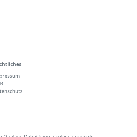
chtliches
pressum
B
tenschutz
en Quellen
. Dabei kann insolvenz-radar.de