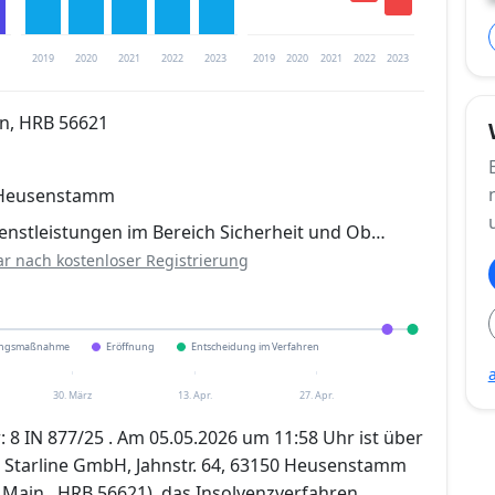
2019
2020
2021
2022
2023
2019
2020
2021
2022
2023
n, HRB 56621
trierung verfügbar
0 Heusenstamm
en
enstleistungen im Bereich Sicherheit und Ob…
ar nach kostenloser Registrierung
ungsmaßnahme
Eröffnung
Entscheidung im Verfahren
30. März
13. Apr.
27. Apr.
8 IN 877/25 . Am 05.05.2026 um 11:58 Uhr ist über
Starline GmbH, Jahnstr. 64, 63150 Heusenstamm
Main , HRB 56621), das Insolvenzverfahren