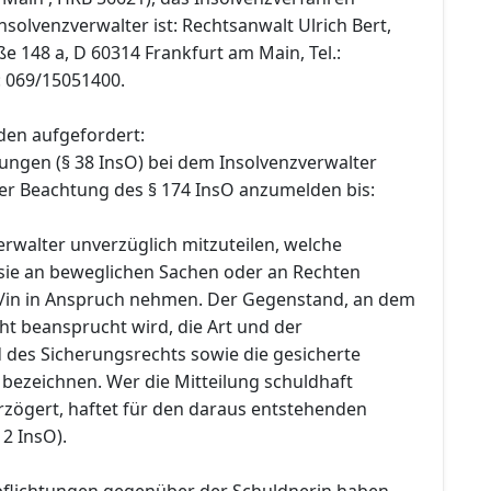
nsolvenzverwalter ist: Rechtsanwalt Ulrich Bert,
 148 a, D 60314 Frankfurt am Main, Tel.:
: 069/15051400.
den aufgefordert:
ungen (§ 38 InsO) bei dem Insolvenzverwalter
ter Beachtung des § 174 InsO anzumelden bis:
rwalter unverzüglich mitzuteilen, welche
sie an beweglichen Sachen oder an Rechten
/in in Anspruch nehmen. Der Gegenstand, an dem
ht beansprucht wird, die Art und der
des Sicherungsrechts sowie die gesicherte
 bezeichnen. Wer die Mitteilung schuldhaft
rzögert, haftet für den daraus entstehenden
 2 InsO).
pflichtungen gegenüber der Schuldnerin haben,