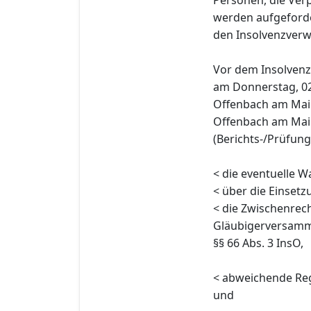
werden aufgeforde
den Insolvenzverwal
Vor dem Insolvenz
am Donnerstag, 02
Offenbach am Main
Offenbach am Mai
(Berichts-/Prüfun
< die eventuelle W
< über die Einsetz
< die Zwischenre
Gläubigerversam
§§ 66 Abs. 3 InsO,
< abweichende Reg
und