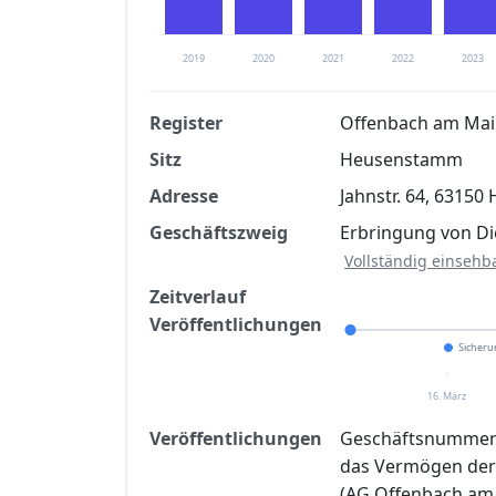
2019
2020
2021
2022
2023
Register
Offenbach am Mai
Sitz
Heusenstamm
Finanzkennzahlen nach kostenloser Regis
Adresse
Jahnstr. 64, 6315
Jetzt kostenlos registrier
Geschäftszweig
Erbringung von Di
Vollständig einsehb
Zeitverlauf
Veröffentlichungen
Sicher
16. März
Veröffentlichungen
Geschäftsnummer: 
das Vermögen der 
(AG Offenbach am 