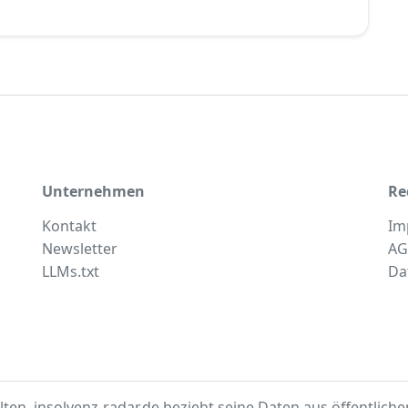
Unternehmen
Re
Kontakt
Im
Newsletter
AG
LLMs.txt
Da
lten. insolvenz-radar.de bezieht seine Daten aus
öffentlich