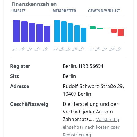
Finanzkennzahlen
UMSATZ
MITARBEITER
GEWINN/VERLUST
2020
20…
2022
20…
2022
2023
2023
2020
20…
2022
2023
2020
2021
2021
2021
Register
Berlin, HRB 56694
Sitz
Berlin
Finanzkennzahlen nach kostenloser
Registrierung verfügbar
Adresse
Rudolf-Schwarz-Straße 29,
10407 Berlin
Jetzt kostenlos registrieren
Geschäftszweig
Die Herstellung und der
Vertrieb jeder Art von
Zahnersatz.…
Vollständig
einsehbar nach kostenloser
Registrierung