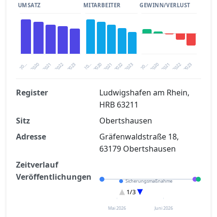
UMSATZ
MITARBEITER
GEWINN/VERLUST
2020
20…
2022
20…
2022
2023
2023
2020
20…
2022
2023
2020
2021
2021
2021
Register
Ludwigshafen am Rhein,
HRB 63211
Finanzkennzahlen nach kostenloser
Sitz
Registrierung verfügbar
Obertshausen
Adresse
Gräfenwaldstraße 18,
Jetzt kostenlos registrieren
63179 Obertshausen
Zeitverlauf
Veröffentlichungen
Sicherungsmaßnahme
Eröffnung
1/3
Entscheidung im Verfahren
Mai 2026
Juni 2026