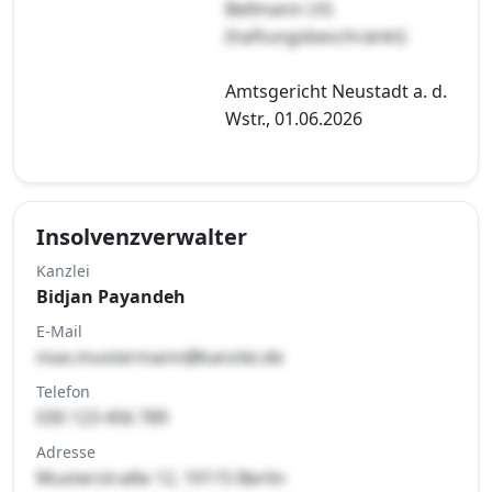
Bellmann UG
(haftungsbeschränkt)
Amtsgericht Neustadt a. d.
Wstr., 01.06.2026
Insolvenzverwalter
Kanzlei
Bidjan Payandeh
E-Mail
max.mustermann@kanzlei.de
Telefon
030 123 456 789
Adresse
Musterstraße 12, 10115 Berlin