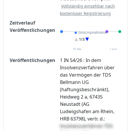
Vollständig einsehbar nach
kostenloser Registrierung
Zeitverlauf
Veröffentlichungen
Sicherungsmaßnahme
Eröffnung
1/3
Sonstiges
18. Mai
1. Juni
Veröffentlichungen
1 IN 54/26 : In dem
Insolvenzverfahren über
das Vermögen der TDS
Bellmann UG
(haftungsbeschränkt),
Heidweg 2 a, 67435
Neustadt (AG
Ludwigshafen am Rhein,
HRB 63798), vertr. d.:
Insolvenzverfahren TDS