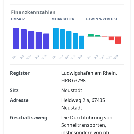
Finanzkennzahlen
UMSATZ
MITARBEITER
GEWINN/VERLUST
2020
20…
2022
20…
2022
2023
2023
2020
20…
2022
2023
2020
2021
2021
2021
Register
Ludwigshafen am Rhein,
HRB 63798
Finanzkennzahlen nach kostenloser
Sitz
Registrierung verfügbar
Neustadt
Adresse
Heidweg 2 a, 67435
Jetzt kostenlos registrieren
Neustadt
Geschäftszweig
Die Durchführung von
Schnelltransporten,
insbesondere von ph…