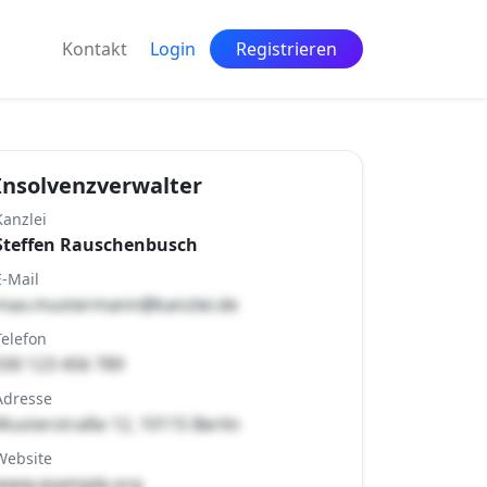
Kontakt
Login
Registrieren
Insolvenzverwalter
Kanzlei
Steffen Rauschenbusch
E-Mail
max.mustermann@kanzlei.de
Telefon
030 123 456 789
Adresse
Musterstraße 12, 10115 Berlin
Website
www.example.org