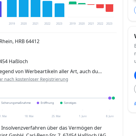
2019
2020
2021
2022
2023
2019
2020
2021
2022
2023
Rhein, HRB 64412
trierung verfügbar
67454 Haßloch
en
egend von Werbeartikeln aller Art, auch du…
ar nach kostenloser Registrierung
Sicherungsmaßnahme
Eröffnung
Sonstiges
1. Mai
18. Mai
25. Mai
1. Juni
8. Juni
em Insolvenzverfahren über das Vermögen der
rint GmbH, Carl-Benz-Str. 7, 67454 Haßloch (AG