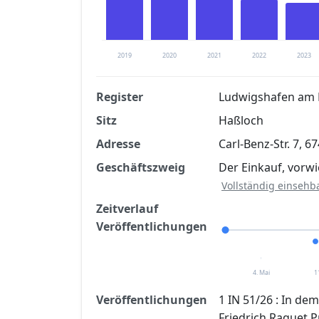
2019
2020
2021
2022
2023
Register
Ludwigshafen am 
Sitz
Haßloch
Finanzkennzahlen nach kostenloser Regis
Adresse
Carl-Benz-Str. 7, 
Jetzt kostenlos registrier
Geschäftszweig
Der Einkauf, vorwi
Vollständig einsehb
Zeitverlauf
Veröffentlichungen
4. Mai
1
Veröffentlichungen
1 IN 51/26 : In d
Friedrich Raquet P