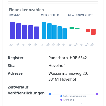
Finanzkennzahlen
UMSATZ
MITARBEITER
GEWINN/VERLUST
2020
20…
2022
20…
2022
2023
2023
2020
20…
2022
2023
2020
2021
2021
2021
Register
Paderborn, HRB 6542
Sitz
Hövelhof
Finanzkennzahlen nach kostenloser
Registrierung verfügbar
Adresse
Wassermannsweg 20,
33161 Hövelhof
Jetzt kostenlos registrieren
Zeitverlauf
Veröffentlichungen
Sicherungsmaßnahme
Eröffnung