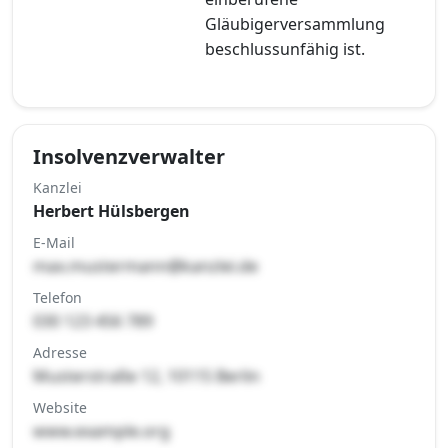
Gläubigerversammlung
beschlussunfähig ist.
Insolvenzverwalter
Kanzlei
Herbert Hülsbergen
E-Mail
max.mustermann@kanzlei.de
Telefon
030 123 456 789
Adresse
Musterstraße 12, 10115 Berlin
Website
www.example.org