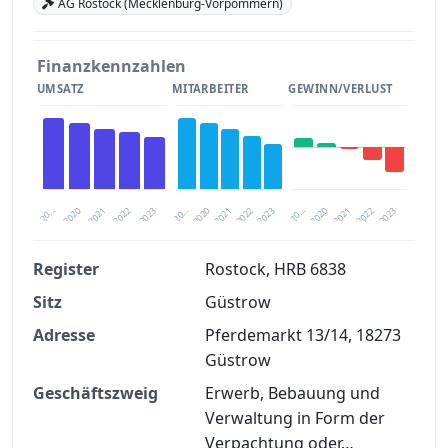
AG Rostock (Mecklenburg-Vorpommern)
Finanzkennzahlen
UMSATZ
MITARBEITER
GEWINN/VERLUST
2020
20…
2022
20…
2022
2023
2023
2020
20…
2022
2023
2020
2021
2021
2021
Register
Rostock, HRB 6838
Sitz
Güstrow
Finanzkennzahlen nach kostenloser
Registrierung verfügbar
Adresse
Pferdemarkt 13/14, 18273
Güstrow
Jetzt kostenlos registrieren
Geschäftszweig
Erwerb, Bebauung und
Verwaltung in Form der
Verpachtung oder…