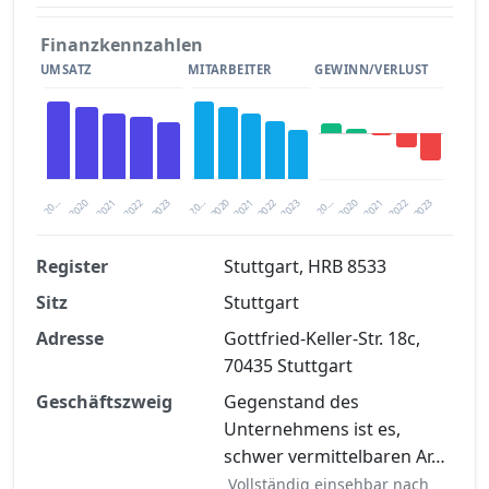
Finanzkennzahlen
UMSATZ
MITARBEITER
GEWINN/VERLUST
2020
20…
2022
20…
2022
2023
2023
2020
20…
2022
2023
2020
2021
2021
2021
Register
Stuttgart, HRB 8533
Sitz
Stuttgart
Finanzkennzahlen nach kostenloser
Registrierung verfügbar
Adresse
Gottfried-Keller-Str. 18c,
70435 Stuttgart
Jetzt kostenlos registrieren
Geschäftszweig
Gegenstand des
Unternehmens ist es,
schwer vermittelbaren Ar…
Vollständig einsehbar nach