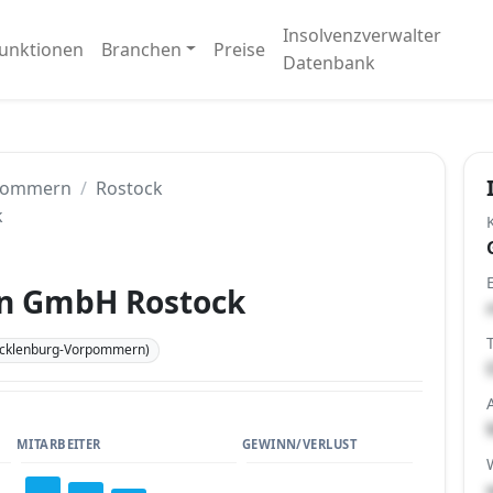
Insolvenzverwalter
unktionen
Branchen
Preise
Datenbank
pommern
Rostock
k
en GmbH Rostock
ecklenburg-Vorpommern)
MITARBEITER
GEWINN/VERLUST