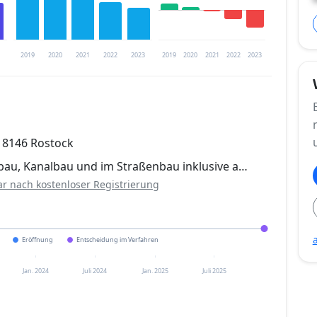
2019
2020
2021
2022
2023
2019
2020
2021
2022
2023
trierung verfügbar
18146 Rostock
en
bau, Kanalbau und im Straßenbau inklusive a…
ar nach kostenloser Registrierung
Eröffnung
Entscheidung im Verfahren
Jan. 2024
Juli 2024
Jan. 2025
Juli 2025