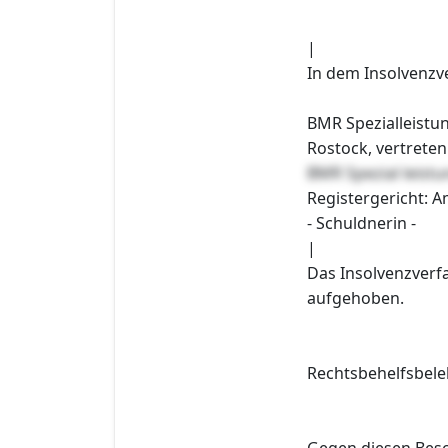
|
In dem Insolvenzv
BMR Spezialleist
Rostock, vertrete
BMR Spezial leis
Registergericht: A
- Schuldnerin -
|
Das Insolvenzverf
aufgehoben.
Rechtsbehelfsbele
Gegen diesen Besch