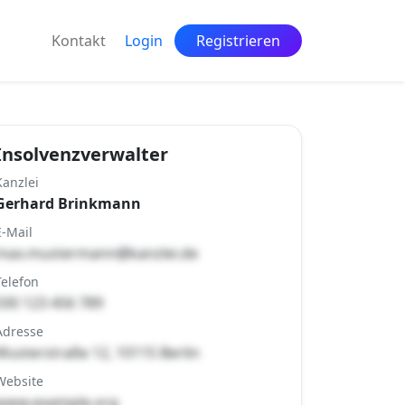
Kontakt
Login
Registrieren
Insolvenzverwalter
Kanzlei
Gerhard Brinkmann
E-Mail
max.mustermann@kanzlei.de
Telefon
030 123 456 789
Adresse
Musterstraße 12, 10115 Berlin
Website
www.example.org