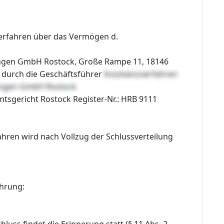
erfahren über das Vermögen d.
ungen GmbH Rostock, Große Rampe 11, 18146
n durch die Geschäftsführer
Insolvenzverfahren
tungen GmbH Rostock
mtsgericht Rostock Register-Nr.: HRB 9111
ahren wird nach Vollzug der Schlussverteilung
hrung:
luss findet die Erinnerung statt (§ 11 Abs. 2