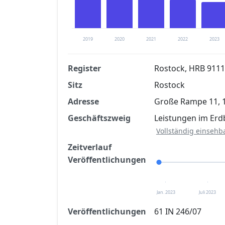
2019
2020
2021
2022
2023
Register
Rostock, HRB 9111
Sitz
Rostock
Finanzkennzahlen nach kostenloser Regis
Adresse
Große Rampe 11, 
Jetzt kostenlos registrier
Geschäftszweig
Leistungen im Erd
Vollständig einsehb
Zeitverlauf
Veröffentlichungen
Jan. 2023
Juli 2023
Veröffentlichungen
61 IN 246/07