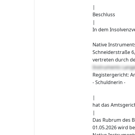
|
Beschluss
|
In dem Insolvenzv
Native Instrumen
Schneiderstraße 6
vertreten durch d
Instruments Lang
Registergericht: A
- Schuldnerin -
|
hat das Amtsgeric
|
Das Rubrum des B
01.05.2026 wird be
Native Instrumen