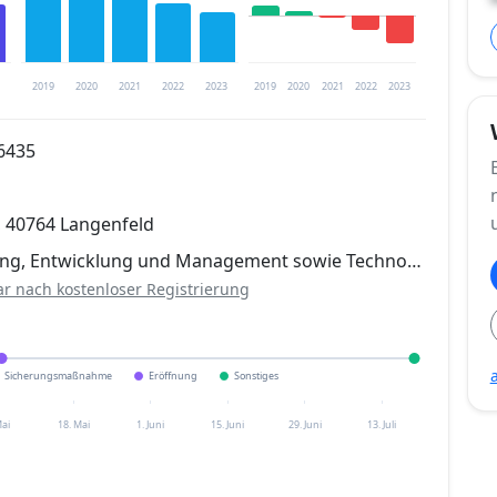
2019
2020
2021
2022
2023
2019
2020
2021
2022
2023
6435
trierung verfügbar
, 40764 Langenfeld
en
ung, Entwicklung und Management sowie Techno…
ar nach kostenloser Registrierung
Sicherungsmaßnahme
Eröffnung
Sonstiges
Mai
18. Mai
1. Juni
15. Juni
29. Juni
13. Juli