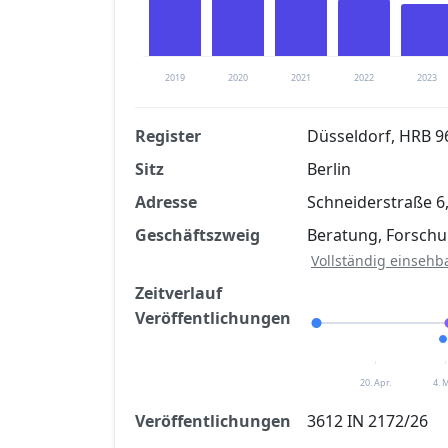
2019
2020
2021
2022
2023
Register
Düsseldorf, HRB 9
Sitz
Berlin
Finanzkennzahlen nach kostenloser Regis
Adresse
Schneiderstraße 6
Jetzt kostenlos registrier
Geschäftszweig
Beratung, Forsch
Vollständig einsehb
Zeitverlauf
Veröffentlichungen
20. Apr.
4. 
Veröffentlichungen
3612 IN 2172/26