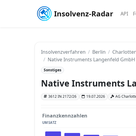
Insolvenz-Radar
API
F
Insolvenzverfahren
Berlin
Charlotten
Native Instruments Langenfeld GmbH
Sonstiges
Native Instruments 
3612 IN 2172/26
19.07.2026
AG Charlotte
Finanzkennzahlen
UMSATZ