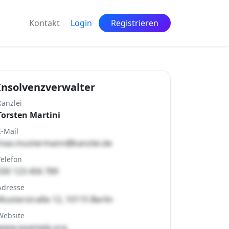
Kontakt
Login
Registrieren
Insolvenzverwalter
Kanzlei
Torsten Martini
E-Mail
max.mustermann@kanzlei.de
Telefon
030 123 456 789
Adresse
Musterstraße 12, 10115 Berlin
Website
www.example.org