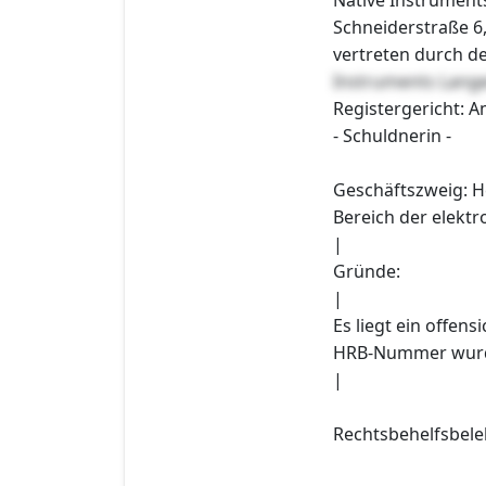
Schneiderstraße 6
vertreten durch d
Instruments Lang
Registergericht: A
- Schuldnerin -
Geschäftszweig: H
Bereich der elekt
|
Gründe:
|
Es liegt ein offens
HRB-Nummer wurde
|
Rechtsbehelfsbele