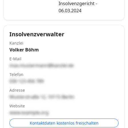
Insolvenzgericht -
06.03.2024
Insolvenzverwalter
Kanzlei
Volker Böhm
E-Mail
max.mustermann@kanzlei.de
Telefon
030 123 456 789
Adresse
Musterstraße 12, 10115 Berlin
Website
www.example.org
Kontaktdaten kostenlos freischalten