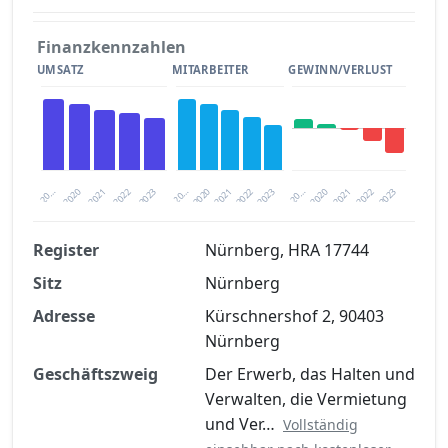
Finanzkennzahlen
UMSATZ
MITARBEITER
GEWINN/VERLUST
2020
20…
2022
20…
2022
2023
2023
2020
20…
2022
2023
2020
2021
2021
2021
Register
Nürnberg, HRA 17744
Sitz
Nürnberg
Finanzkennzahlen nach kostenloser
Registrierung verfügbar
Adresse
Kürschnershof 2, 90403
Nürnberg
Jetzt kostenlos registrieren
Geschäftszweig
Der Erwerb, das Halten und
Verwalten, die Vermietung
und Ver…
Vollständig