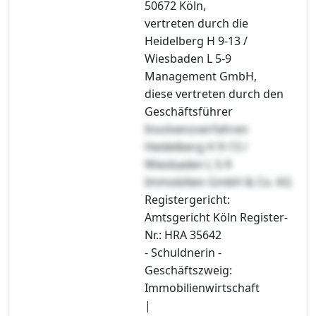
50672 Köln,
vertreten durch die
Heidelberg H 9-13 /
Wiesbaden L 5-9
Management GmbH,
diese vertreten durch den
Geschäftsführer
Insolvenzverfahren
Heidelberg H 9-13 /
Wiesbaden L 5-9
Immobilien GmbH & Co. KG
Registergericht:
Amtsgericht Köln Register-
Nr.: HRA 35642
- Schuldnerin -
Geschäftszweig:
Immobilienwirtschaft
|