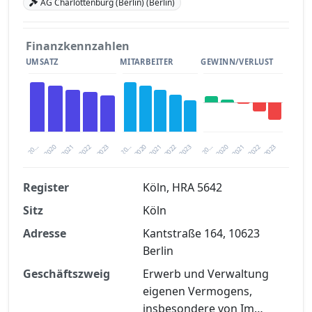
AG Charlottenburg (Berlin) (Berlin)
Finanzkennzahlen
UMSATZ
MITARBEITER
GEWINN/VERLUST
2020
20…
2022
20…
2022
2023
2023
2020
20…
2022
2023
2020
2021
2021
2021
Register
Köln, HRA 5642
Sitz
Köln
Finanzkennzahlen nach kostenloser
Registrierung verfügbar
Adresse
Kantstraße 164, 10623
Berlin
Jetzt kostenlos registrieren
Geschäftszweig
Erwerb und Verwaltung
eigenen Vermogens,
insbesondere von Im…