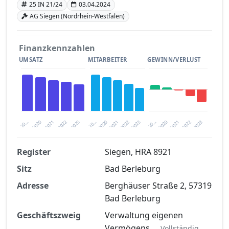
25 IN 21/24
03.04.2024
AG Siegen (Nordrhein-Westfalen)
Finanzkennzahlen
UMSATZ
MITARBEITER
GEWINN/VERLUST
2020
20…
2022
20…
2022
2023
2023
2020
20…
2022
2023
2020
2021
2021
2021
Register
Siegen, HRA 8921
Sitz
Bad Berleburg
Finanzkennzahlen nach kostenloser
Registrierung verfügbar
Adresse
Berghäuser Straße 2, 57319
Bad Berleburg
Jetzt kostenlos registrieren
Geschäftszweig
Verwaltung eigenen
Vermögens…
Vollständig