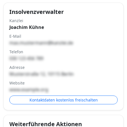
Insolvenzverwalter
Kanzlei
Joachim Kühne
E-Mail
max.mustermann@kanzlei.de
Telefon
030 123 456 789
Adresse
Musterstraße 12, 10115 Berlin
Website
www.example.org
Kontaktdaten kostenlos freischalten
Weiterführende Aktionen