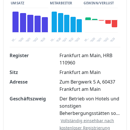
UMSATZ
MITARBEITER
GEWINN/VERLUST
2020
20…
2022
20…
2022
2023
2023
2020
20…
2022
2023
2020
2021
2021
2021
Register
Frankfurt am Main, HRB
110960
Finanzkennzahlen nach kostenloser
Sitz
Registrierung verfügbar
Frankfurt am Main
Adresse
Zum Bergwerk 5 A, 60437
Jetzt kostenlos registrieren
Frankfurt am Main
Geschäftszweig
Der Betrieb von Hotels und
sonstigen
Beherbergungsstätten so…
Vollständig einsehbar nach
kostenloser Registrierung