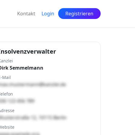
Kontakt
Login
Registrieren
Insolvenzverwalter
Kanzlei
Dirk Semmelmann
E-Mail
max.mustermann@kanzlei.de
Telefon
030 123 456 789
Adresse
Musterstraße 12, 10115 Berlin
Website
www.example.org