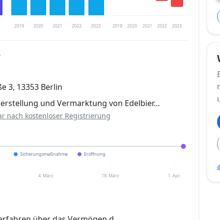
2019
2020
2021
2022
2023
2019
2020
2021
2022
2023
6
trierung verfügbar
e 3, 13353 Berlin
en
Herstellung und Vermarktung von Edelbier…
ar nach kostenloser Registrierung
Sicherungsmaßnahme
Eröffnung
4. März
18. März
1. Apr.
erfahren über das Vermögen d.