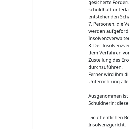
gesicherte Forderu
schuldhaft unterlä
entstehenden Schad
7. Personen, die 
werden aufgeforde
Insolvenzverwalter 
8. Der Insolvenzve
dem Verfahren vo
Zustellung des Er
durchzuführen.
Ferner wird ihm di
Unterrichtung all
Ausgenommen ist d
Schuldnerin; diese
Die öffentlichen 
Insolvenzgericht.