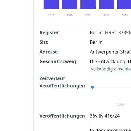
2019
2020
2021
2022
2023
Register
Berlin, HRB 13735
Sitz
Berlin
Finanzkennzahlen nach kostenloser Regis
Adresse
Antwerpener Straß
Jetzt kostenlos registrier
Geschäftszweig
Die Entwicklung, 
Vollständig einsehb
Zeitverlauf
Veröffentlichungen
19. Feb.
Veröffentlichungen
36v IN 416/24
|
In dem Insolvenzv