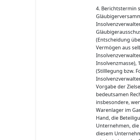
4. Berichtstermin
Gläubigerversamml
Insolvenzverwalter
Gläubigerausschuss
(Entscheidung übe
Vermögen aus selb
Insolvenzverwalter
Insolvenzmasse), 
(Stilllegung bzw.
Insolvenzverwalter
Vorgabe der Ziels
bedeutsamen Rech
insbesondere, wen
Warenlager im Gan
Hand, die Beteili
Unternehmen, die 
diesem Unternehme