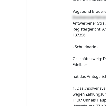
Vagabund Brauerei
Insolvenzverfahr
Antwerpener Straß
Registergericht: A
137356
- Schuldnerin -
Geschäftszweig: D
Edelbier
hat das Amtsgeric
1. Das Insolvenzv
wegen Zahlungsun
11.07 Uhr als Haup
Verordnung (EU) 2