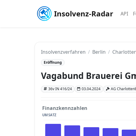
Insolvenz-Radar
API
F
Insolvenzverfahren
Berlin
Charlotten
Eröffnung
Vagabund Brauerei 
36v IN 416/24
03.04.2024
AG Charlottenbu
Finanzkennzahlen
UMSATZ