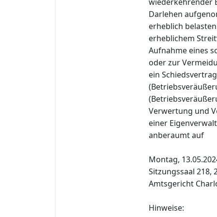
wiederkehrender E
Darlehen aufgeno
erheblich belasten
erheblichem Stre
Aufnahme eines so
oder zur Vermeidun
ein Schiedsvertrag
(Betriebsveräußer
(Betriebsveräußer
Verwertung und Ve
einer Eigenverwal
anberaumt auf
Montag, 13.05.2024
Sitzungssaal 218, 2
Amtsgericht Charl
Hinweise: