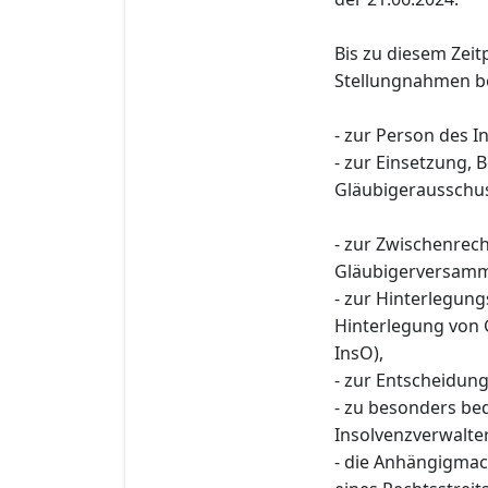
Bis zu diesem Zeit
Stellungnahmen be
- zur Person des I
- zur Einsetzung,
Gläubigerausschus
- zur Zwischenre
Gläubigerversamml
- zur Hinterlegun
Hinterlegung von 
InsO),
- zur Entscheidung
- zu besonders b
Insolvenzverwalter
- die Anhängigma