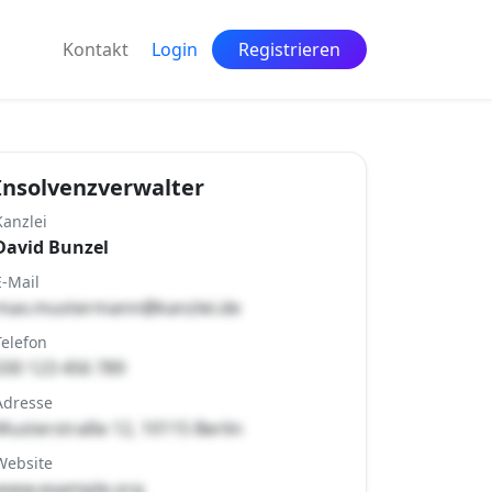
Kontakt
Login
Registrieren
Insolvenzverwalter
Kanzlei
David Bunzel
E-Mail
max.mustermann@kanzlei.de
Telefon
030 123 456 789
Adresse
Musterstraße 12, 10115 Berlin
Website
www.example.org