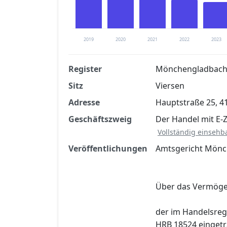
2019
2020
2021
2022
2023
Register
Mönchengladbach
Sitz
Viersen
Finanzkennzahlen nach kostenloser Regis
Adresse
Hauptstraße 25, 4
Jetzt kostenlos registrier
Geschäftszweig
Der Handel mit E-
Vollständig einsehb
Veröffentlichungen
Amtsgericht Mönch
Über das Vermög
der im Handelsreg
HRB 18524 einget