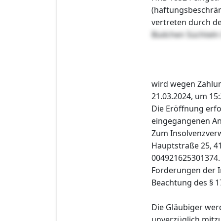
(haftungsbeschränk
vertreten durch d
Büdchen Süchteln
wird wegen Zahlu
21.03.2024, um 15:
Die Eröffnung erfo
eingegangenen Ant
Zum Insolvenzverw
Hauptstraße 25, 41
004921625301374.
Forderungen der I
Beachtung des § 1
Die Gläubiger wer
unverzüglich mitzu