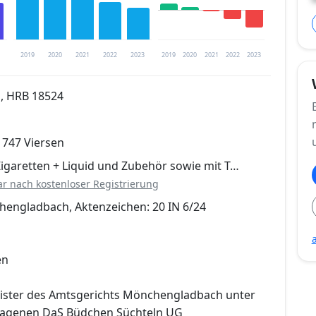
2019
2020
2021
2022
2023
2019
2020
2021
2022
2023
, HRB 18524
trierung verfügbar
1747 Viersen
en
Zigaretten + Liquid und Zubehör sowie mit T…
ar nach kostenloser Registrierung
engladbach, Aktenzeichen: 20 IN 6/24
en
ister des Amtsgerichts Mönchengladbach unter
ragenen DaS Büdchen Süchteln UG