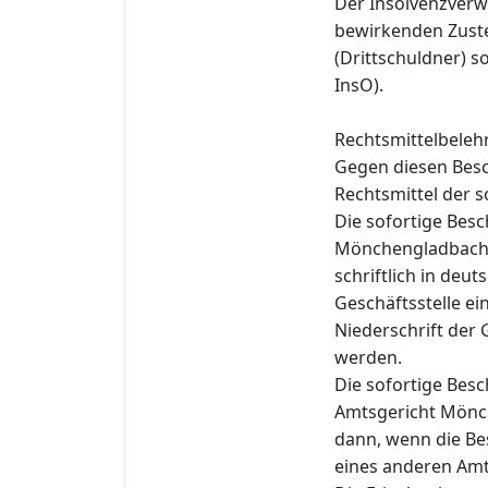
Der Insolvenzverwa
bewirkenden Zuste
(Drittschuldner) s
InsO).
Rechtsmittelbeleh
Gegen diesen Besc
Rechtsmittel der s
Die sofortige Bes
Mönchengladbach,
schriftlich in deu
Geschäftsstelle e
Niederschrift der 
werden.
Die sofortige Bes
Amtsgericht Mönch
dann, wenn die Be
eines anderen Am