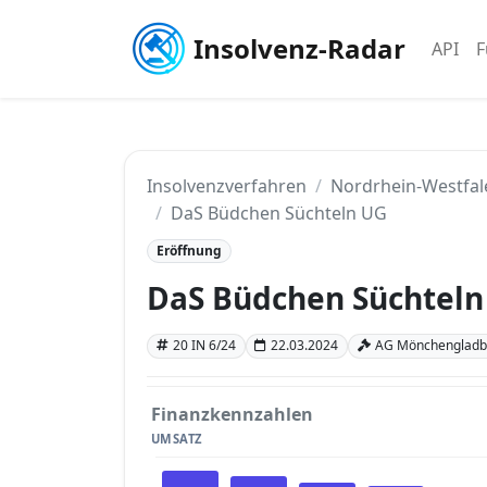
Insolvenz-Radar
API
F
Insolvenzverfahren
Nordrhein-Westfal
DaS Büdchen Süchteln UG
Eröffnung
DaS Büdchen Süchteln
20 IN 6/24
22.03.2024
AG Mönchengladba
Finanzkennzahlen
UMSATZ