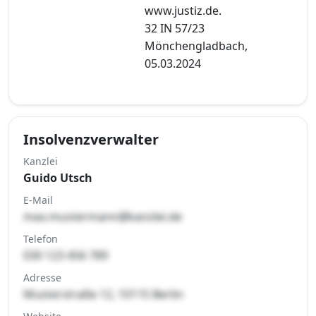
www.justiz.de.
32 IN 57/23
Mönchengladbach,
05.03.2024
Insolvenzverwalter
Kanzlei
Guido Utsch
E-Mail
max.mustermann@kanzlei.de
Telefon
030 123 456 789
Adresse
Musterstraße 12, 10115 Berlin