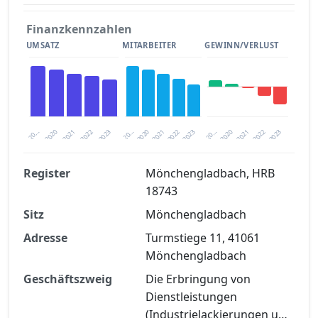
Finanzkennzahlen
UMSATZ
MITARBEITER
GEWINN/VERLUST
2020
20…
2022
20…
2022
2023
2023
2020
20…
2022
2023
2020
2021
2021
2021
Register
Mönchengladbach, HRB
18743
Finanzkennzahlen nach kostenloser
Sitz
Registrierung verfügbar
Mönchengladbach
Adresse
Turmstiege 11, 41061
Jetzt kostenlos registrieren
Mönchengladbach
Geschäftszweig
Die Erbringung von
Dienstleistungen
(Industrielackierungen u…