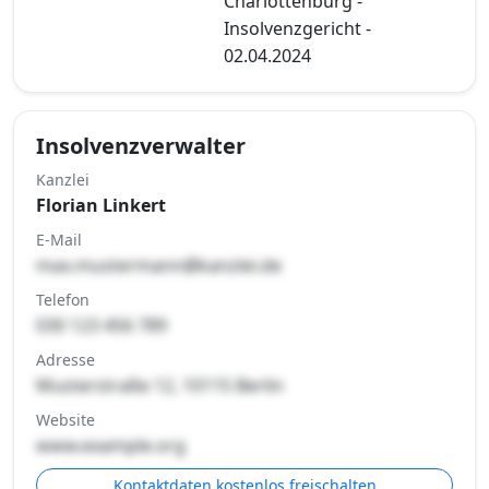
Charlottenburg -
Insolvenzgericht -
02.04.2024
Insolvenzverwalter
Kanzlei
Florian Linkert
E-Mail
max.mustermann@kanzlei.de
Telefon
030 123 456 789
Adresse
Musterstraße 12, 10115 Berlin
Website
www.example.org
Kontaktdaten kostenlos freischalten