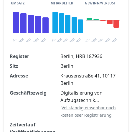
UMSATZ
MITARBEITER
GEWINN/VERLUST
2020
20…
2022
20…
2022
2023
2023
2020
20…
2022
2023
2020
2021
2021
2021
Register
Berlin, HRB 187936
Sitz
Berlin
Finanzkennzahlen nach kostenloser
Registrierung verfügbar
Adresse
Krausenstraße 41, 10117
Berlin
Jetzt kostenlos registrieren
Geschäftszweig
Digitalisierung von
Aufzugstechnik…
Vollständig einsehbar nach
kostenloser Registrierung
Zeitverlauf
Veröffentlichungen