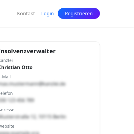
Kontakt
Login
Registrieren
Insolvenzverwalter
Kanzlei
Christian Otto
E-Mail
max.mustermann@kanzlei.de
Telefon
030 123 456 789
Adresse
Musterstraße 12, 10115 Berlin
Website
www.example.org