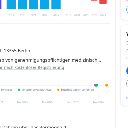
2019
2020
2021
2022
2023
2019
2020
2021
2022
2023
2
trierung verfügbar
, 13355 Berlin
en
ieb von genehmigungspflichtigen medizinisch…
ar nach kostenloser Registrierung
Sonstiges
Verteilungsverzeichnisse
Entscheidung im Verfahren
024
Jan. 2025
Mai 2025
Sept. 2025
Jan. 2026
erfahren über das Vermögen d.