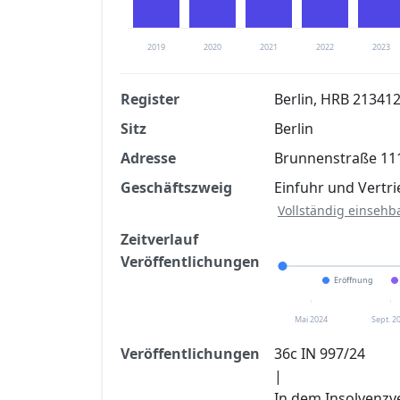
2019
2020
2021
2022
2023
Register
Berlin, HRB 21341
Sitz
Berlin
Finanzkennzahlen nach kostenloser Regis
Adresse
Brunnenstraße 111
Jetzt kostenlos registrier
Geschäftszweig
Einfuhr und Vertr
Vollständig einsehb
Zeitverlauf
Veröffentlichungen
Eröffnung
Mai 2024
Sept. 2
Veröffentlichungen
36c IN 997/24
|
In dem Insolvenzv