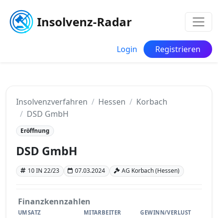
Insolvenz-Radar
Login
Registrieren
Insolvenzverfahren
Hessen
Korbach
DSD GmbH
Eröffnung
DSD GmbH
10 IN 22/23
07.03.2024
AG Korbach (Hessen)
Finanzkennzahlen
UMSATZ
MITARBEITER
GEWINN/VERLUST