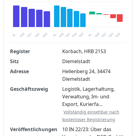
2020
20…
2022
20…
2022
2023
2023
2020
20…
2022
2023
2020
2021
2021
2021
Register
Korbach, HRB 2153
Sitz
Diemelstadt
Finanzkennzahlen nach kostenloser
Registrierung verfügbar
Adresse
Hellenberg 24, 34474
Diemelstadt
Jetzt kostenlos registrieren
Geschäftszweig
Logistik, Lagerhaltung,
Verwaltung, Im- und
Export, Kurierfa…
Vollständig einsehbar nach
kostenloser Registrierung
Veröffentlichungen
10 IN 22/23: Über das