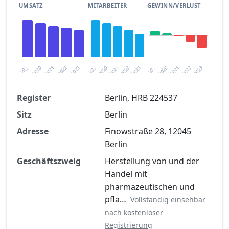
UMSATZ
MITARBEITER
GEWINN/VERLUST
2020
20…
2022
20…
2022
2023
2023
2020
20…
2022
2023
2020
2021
2021
2021
Register
Berlin, HRB 224537
Sitz
Berlin
Finanzkennzahlen nach kostenloser
Registrierung verfügbar
Adresse
Finowstraße 28, 12045
Berlin
Jetzt kostenlos registrieren
Geschäftszweig
Herstellung von und der
Handel mit
pharmazeutischen und
pfla…
Vollständig einsehbar
nach kostenloser
Registrierung