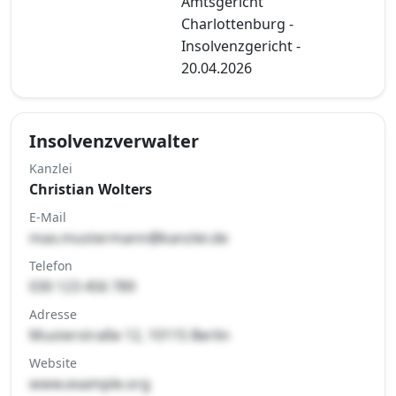
Amtsgericht
Charlottenburg -
Insolvenzgericht -
20.04.2026
Insolvenzverwalter
Kanzlei
Christian Wolters
E-Mail
max.mustermann@kanzlei.de
Telefon
030 123 456 789
Adresse
Musterstraße 12, 10115 Berlin
Website
www.example.org