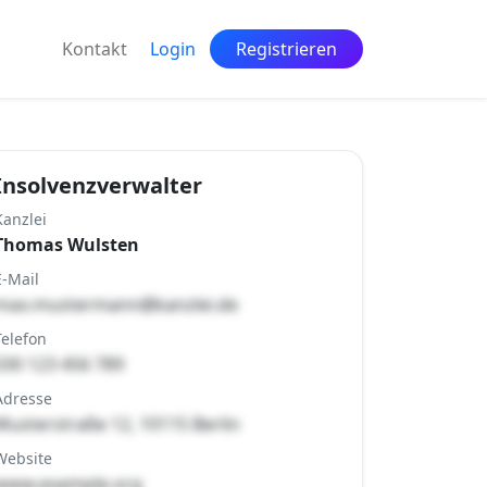
Kontakt
Login
Registrieren
Insolvenzverwalter
Kanzlei
Thomas Wulsten
E-Mail
max.mustermann@kanzlei.de
Telefon
030 123 456 789
Adresse
Musterstraße 12, 10115 Berlin
Website
www.example.org