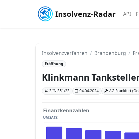
Insolvenz-Radar
API
F
Insolvenzverfahren
Brandenburg
Fr
Eröffnung
Klinkmann Tankstell
3 IN 351/23
04.04.2024
AG Frankfurt (Od
Finanzkennzahlen
UMSATZ