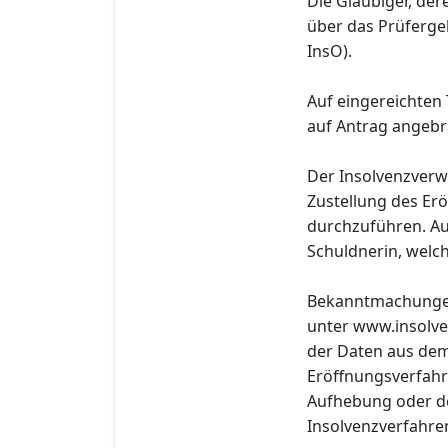
Die Gläubiger, de
über das Prüfergeb
InsO).
Auf eingereichten 
auf Antrag angebr
Der Insolvenzverwa
Zustellung des Er
durchzuführen. Au
Schuldnerin, welch
Bekanntmachungen 
unter www.insolv
der Daten aus dem
Eröffnungsverfahr
Aufhebung oder de
Insolvenzverfahre