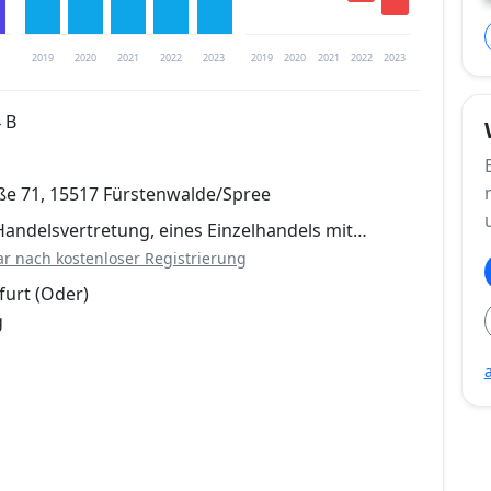
2019
2020
2021
2022
2023
2019
2020
2021
2022
2023
 B
trierung verfügbar
ße 71, 15517 Fürstenwalde/Spree
en
Handelsvertretung, eines Einzelhandels mit…
ar nach kostenloser Registrierung
furt (Oder)
g