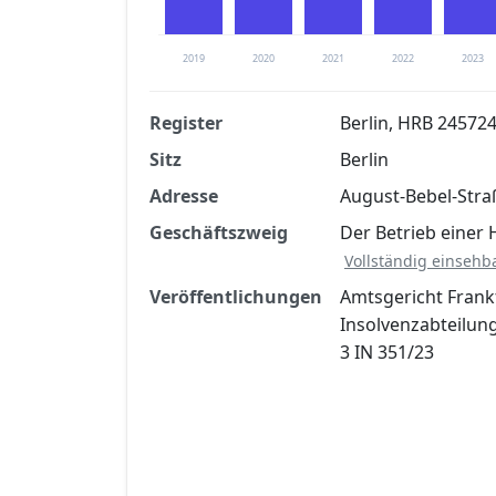
2019
2020
2021
2022
2023
Register
Berlin, HRB 245724
Sitz
Berlin
Finanzkennzahlen nach kostenloser Regis
Adresse
August-Bebel-Stra
Jetzt kostenlos registrier
Geschäftszweig
Der Betrieb einer 
Vollständig einsehb
Veröffentlichungen
Amtsgericht Frank
Insolvenzabteilun
3 IN 351/23