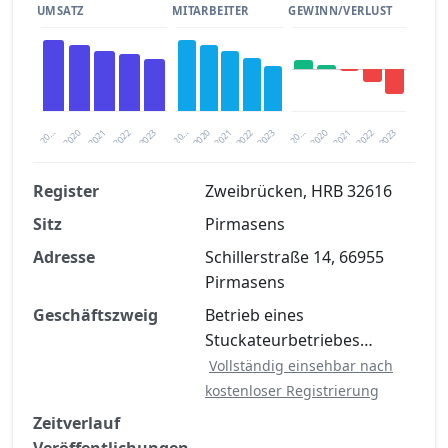
UMSATZ
MITARBEITER
GEWINN/VERLUST
2020
20…
2022
20…
2022
2023
2023
2020
20…
2022
2023
2020
2021
2021
2021
Register
Zweibrücken, HRB 32616
Sitz
Pirmasens
Finanzkennzahlen nach kostenloser
Registrierung verfügbar
Adresse
Schillerstraße 14, 66955
Pirmasens
Jetzt kostenlos registrieren
Geschäftszweig
Betrieb eines
Stuckateurbetriebes…
Vollständig einsehbar nach
kostenloser Registrierung
Zeitverlauf
Veröffentlichungen