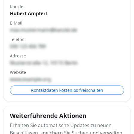
Kanzlei
Hubert Ampferl
E-Mail
max.mustermann@kanzlei.de
Telefon
030 123 456 789
Adresse
Musterstraße 12, 10115 Berlin
Website
www.example.org
Kontaktdaten kostenlos freischalten
Weiterführende Aktionen
Erhalten Sie automatische Updates zu neuen
Beschlüssen, speichern Sie Suchen und verwalten