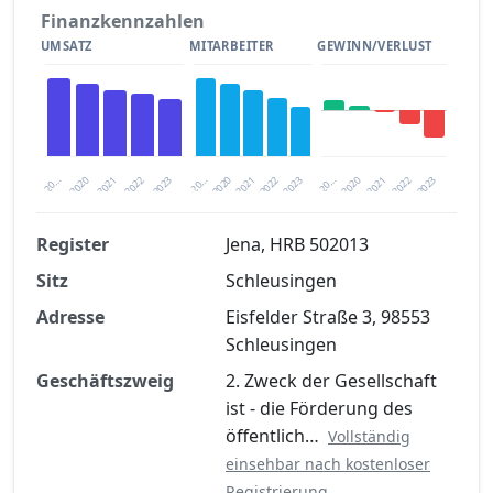
Finanzkennzahlen
UMSATZ
MITARBEITER
GEWINN/VERLUST
2020
20…
2022
20…
2022
2023
2023
2020
20…
2022
2023
2020
2021
2021
2021
Register
Jena, HRB 502013
Sitz
Schleusingen
Finanzkennzahlen nach kostenloser
Registrierung verfügbar
Adresse
Eisfelder Straße 3, 98553
Schleusingen
Jetzt kostenlos registrieren
Geschäftszweig
2. Zweck der Gesellschaft
ist - die Förderung des
öffentlich…
Vollständig
einsehbar nach kostenloser
Registrierung