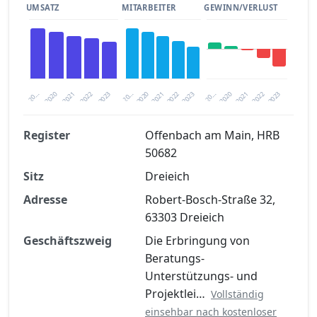
UMSATZ
MITARBEITER
GEWINN/VERLUST
2020
20…
2022
20…
2022
2023
2023
2020
20…
2022
2023
2020
2021
2021
2021
Register
Offenbach am Main, HRB
50682
Finanzkennzahlen nach kostenloser
Sitz
Registrierung verfügbar
Dreieich
Adresse
Robert-Bosch-Straße 32,
Jetzt kostenlos registrieren
63303 Dreieich
Geschäftszweig
Die Erbringung von
Beratungs-
Unterstützungs- und
Projektlei…
Vollständig
einsehbar nach kostenloser