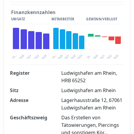
Finanzkennzahlen
UMSATZ
MITARBEITER
GEWINN/VERLUST
2020
20…
2022
20…
2022
2023
2023
2020
20…
2022
2023
2020
2021
2021
2021
Register
Ludwigshafen am Rhein,
HRB 65252
Finanzkennzahlen nach kostenloser
Sitz
Registrierung verfügbar
Ludwigshafen am Rhein
Adresse
Lagerhausstraße 12, 67061
Jetzt kostenlos registrieren
Ludwigshafen am Rhein
Geschäftszweig
Das Erstellen von
Tätowierungen, Piercings
und sonstigem Kör…