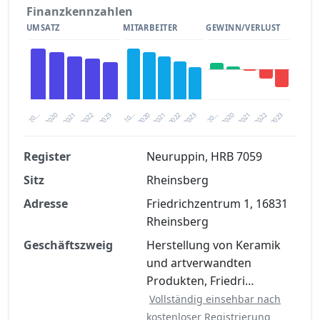
Finanzkennzahlen
UMSATZ
MITARBEITER
GEWINN/VERLUST
2020
20…
2022
20…
2022
2023
2023
2020
20…
2022
2023
2020
2021
2021
2021
Register
Neuruppin, HRB 7059
Sitz
Rheinsberg
Finanzkennzahlen nach kostenloser
Registrierung verfügbar
Adresse
Friedrichzentrum 1, 16831
Rheinsberg
Jetzt kostenlos registrieren
Geschäftszweig
Herstellung von Keramik
und artverwandten
Produkten, Friedri…
Vollständig einsehbar nach
kostenloser Registrierung