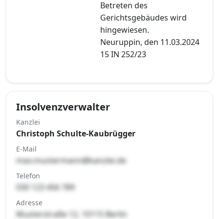
Betreten des
Gerichtsgebäudes wird
hingewiesen.
Neuruppin, den 11.03.2024
15 IN 252/23
Insolvenzverwalter
Kanzlei
Christoph Schulte-Kaubrügger
E-Mail
max.mustermann@kanzlei.de
Telefon
030 123 456 789
Adresse
Musterstraße 12, 10115 Berlin