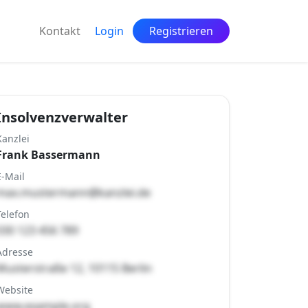
Kontakt
Login
Registrieren
Insolvenzverwalter
Kanzlei
Frank Bassermann
E-Mail
max.mustermann@kanzlei.de
Telefon
030 123 456 789
Adresse
Musterstraße 12, 10115 Berlin
Website
www.example.org