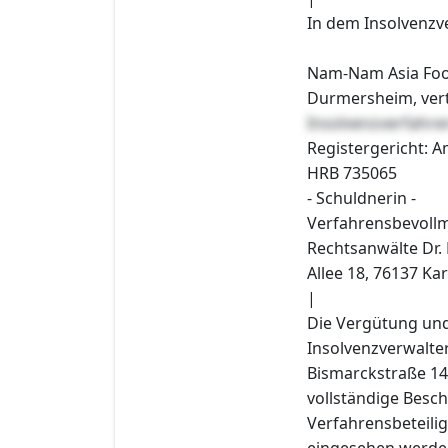
In dem Insolvenzv
Nam-Nam Asia Foo
Durmersheim, vert
Insolvenzverfahr
Registergericht: A
HRB 735065
- Schuldnerin -
Verfahrensbevollm
Rechtsanwälte Dr. 
Allee 18, 76137 Kar
|
Die Vergütung und
Insolvenzverwalte
Bismarckstraße 14
vollständige Besc
Verfahrensbeteilig
eingesehen werden