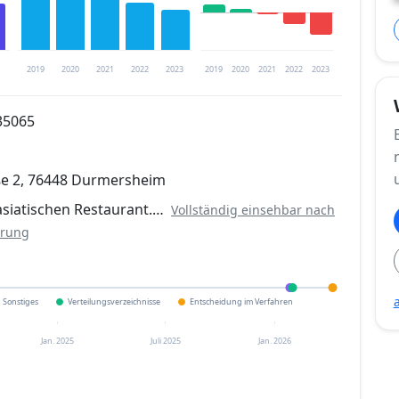
2019
2020
2021
2022
2023
2019
2020
2021
2022
2023
35065
trierung verfügbar
e 2, 76448 Durmersheim
en
asiatischen Restaurant.…
Vollständig einsehbar nach
erung
Sonstiges
Verteilungsverzeichnisse
Entscheidung im Verfahren
Jan. 2025
Juli 2025
Jan. 2026