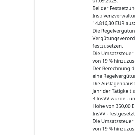
01.09.2025.
Bei der Festsetzu
Insolvenzverwalt
14.816,30 EUR aus
Die Regelvergütun
Vergütungsverord
festzusetzen.
Die Umsatzsteuer w
von 19 % hinzuzus
Der Berechnung de
eine Regelvergütu
Die Auslagenpausc
Jahr der Tätigkeit 
3 InsVV wurde - u
Höhe von 350,00 E
InsVV - festgesetzt
Die Umsatzsteuer w
von 19 % hinzuzus