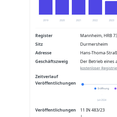
2019
2020
2021
2022
2023
Register
Mannheim, HRB 7
Sitz
Durmersheim
Finanzkennzahlen nach kostenloser Regis
Adresse
Hans-Thoma-Straß
Jetzt kostenlos registrier
Geschäftszweig
Der Betrieb eines 
kostenloser Registri
Zeitverlauf
Veröffentlichungen
Eröffnung
Juli 2024
Veröffentlichungen
11 IN 483/23
|