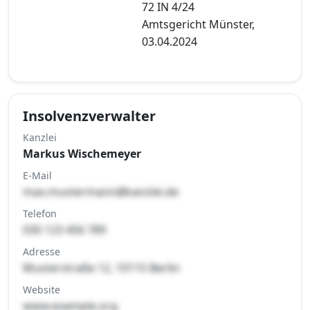
72 IN 4/24
Amtsgericht Münster,
03.04.2024
Insolvenzverwalter
Kanzlei
Markus Wischemeyer
E-Mail
max.mustermann@kanzlei.de
Telefon
030 123 456 789
Adresse
Musterstraße 12, 10115 Berlin
Website
www.example.org