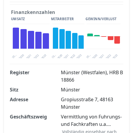
Finanzkennzahlen
UMSATZ
MITARBEITER
GEWINN/VERLUST
2020
20…
2022
20…
2022
2023
2023
2020
20…
2022
2023
2020
2021
2021
2021
Register
Münster (Westfalen), HRB B
18866
Finanzkennzahlen nach kostenloser
Sitz
Registrierung verfügbar
Münster
Adresse
Gropiusstraße 7, 48163
Jetzt kostenlos registrieren
Münster
Geschäftszweig
Vermittlung von Fuhrungs-
und Fachkraften u.a.…
Vollständig einsehbar nach