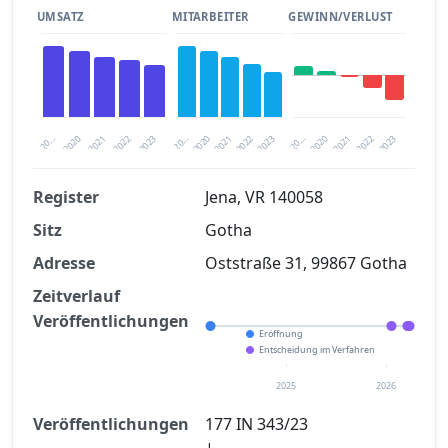
UMSATZ
MITARBEITER
GEWINN/VERLUST
2020
20…
2022
20…
2022
2023
2023
2020
20…
2022
2023
2020
2021
2021
2021
Register
Jena, VR 140058
Sitz
Gotha
Finanzkennzahlen nach kostenloser
Registrierung verfügbar
Adresse
Oststraße 31, 99867 Gotha
Jetzt kostenlos registrieren
Zeitverlauf
Veröffentlichungen
Eröffnung
Entscheidung im Verfahren
2025
2026
Veröffentlichungen
177 IN 343/23