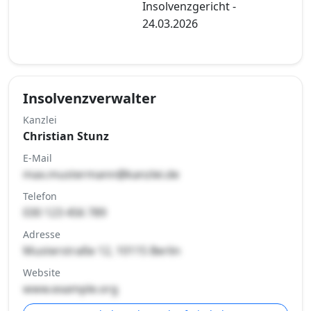
Insolvenzgericht -
24.03.2026
Insolvenzverwalter
Kanzlei
Christian Stunz
E-Mail
max.mustermann@kanzlei.de
Telefon
030 123 456 789
Adresse
Musterstraße 12, 10115 Berlin
Website
www.example.org