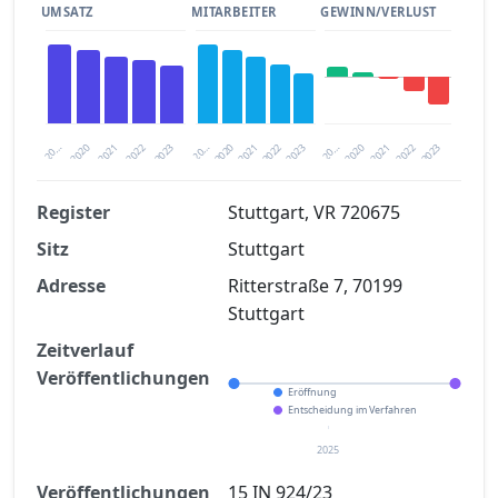
UMSATZ
MITARBEITER
GEWINN/VERLUST
2020
20…
2022
20…
2022
2023
2023
2020
20…
2022
2023
2020
2021
2021
2021
Register
Stuttgart, VR 720675
Sitz
Stuttgart
Finanzkennzahlen nach kostenloser
Registrierung verfügbar
Adresse
Ritterstraße 7, 70199
Stuttgart
Jetzt kostenlos registrieren
Zeitverlauf
Veröffentlichungen
Eröffnung
Entscheidung im Verfahren
2025
Veröffentlichungen
15 IN 924/23