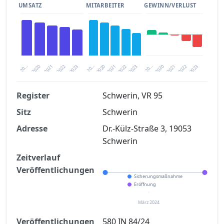
UMSATZ
MITARBEITER
GEWINN/VERLUST
2020
20…
2022
20…
2022
2023
2023
2020
20…
2022
2023
2020
2021
2021
2021
Register
Schwerin, VR 95
Sitz
Schwerin
Finanzkennzahlen nach kostenloser
Registrierung verfügbar
Adresse
Dr.-Külz-Straße 3, 19053
Schwerin
Jetzt kostenlos registrieren
Zeitverlauf
Veröffentlichungen
Sicherungsmaßnahme
Eröffnung
März 2024
Veröffentlichungen
580 IN 84/24