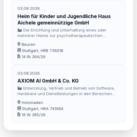
anderer Hersteller, sowie die Tätigkeiten, die
03.08.2026
mittelbar oder unmittelbar im Zusammenhang mit
diesen Aufgabengebieten stehen … Die
Heim für Kinder und Jugendliche Haus
mechanische Fertigu
Aichele gemeinnützige GmbH
Die Errichtung und Unterhaltung eines oder
mehrerer Heime zur psychotherapeutischen
Behandlung insbesondere von Kindern und
Beuren
Jugendlichen mit psychogenen Störungen oder
Stuttgart, HRB 736018
Erkrankungen unter Berücksichtigung einer
14 IN 364/26
psychoanalytischen-sozialen Ausrichtung.
03.08.2026
AXIOM AI GmbH & Co. KG
Entwicklung, Vertrieb und Betrieb von Software,
Hardware und Dienstleistungen in den Bereichen
(Tele) Medizin, Gesundheitsversorgung und (Sozial-)
Holzmaden
Versicherung.
Stuttgart, HRA 741984
16 IN 385/26