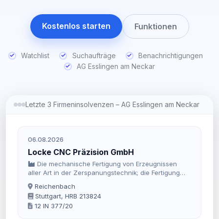
Kostenlos starten
Funktionen
Watchlist
Suchaufträge
Benachrichtigungen
AG Esslingen am Neckar
Letzte 3 Firmeninsolvenzen – AG Esslingen am Neckar
06.08.2026
Locke CNC Präzision GmbH
Die mechanische Fertigung von Erzeugnissen
aller Art in der Zerspanungstechnik; die Fertigung
und Montage von Werkzeughaltern für CNC-
Reichenbach
Maschinen; die Erfüllung von
Stuttgart, HRB 213824
Subunternehmerleistungen in den Bereichen:
12 IN 377/20
Drehen, Fräsen, Schleifen; der Handel mit
branchentypischen Materialien und Betriebsstoffen