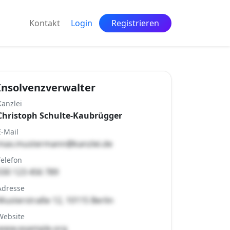
Kontakt
Login
Registrieren
Insolvenzverwalter
Kanzlei
Christoph Schulte-Kaubrügger
E-Mail
max.mustermann@kanzlei.de
Telefon
030 123 456 789
Adresse
Musterstraße 12, 10115 Berlin
Website
www.example.org