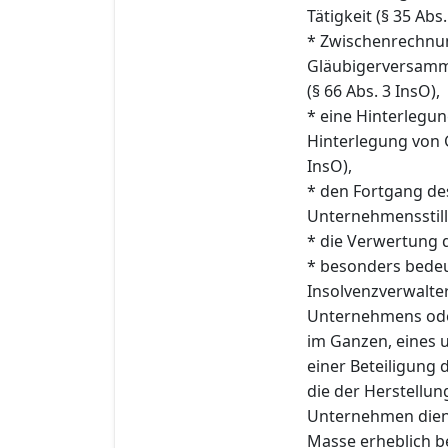
Tätigkeit (§ 35 Abs.
* Zwischenrechnu
Gläubigerversam
(§ 66 Abs. 3 InsO),
* eine Hinterlegu
Hinterlegung von 
InsO),
* den Fortgang des
Unternehmensstill
* die Verwertung d
* besonders bede
Insolvenzverwalte
Unternehmens oder
im Ganzen, eines 
einer Beteiligung
die der Herstellu
Unternehmen diene
Masse erheblich 