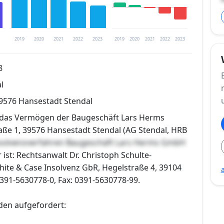
2019
2020
2021
2022
2023
2019
2020
2021
2022
2023
8
l
trierung verfügbar
39576 Hansestadt Stendal
en
r das Vermögen der Baugeschäft Lars Herms
ße 1, 39576 Hansestadt Stendal (AG Stendal, HRB
solvenzverfahren Baugeschäft Lars Herms GmbH
 ist: Rechtsanwalt Dr. Christoph Schulte-
hite & Case Insolvenz GbR, Hegelstraße 4, 39104
391-5630778-0, Fax: 0391-5630778-99.
den aufgefordert: