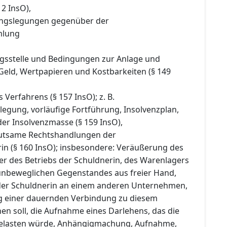
 2 InsO),
ngslegungen gegenüber der
mlung
ngsstelle und Bedingungen zur Anlage und
Geld, Wertpapieren und Kostbarkeiten (§ 149
 Verfahrens (§ 157 InsO); z. B.
legung, vorläufige Fortführung, Insolvenzplan,
er Insolvenzmasse (§ 159 InsO),
utsame Rechtshandlungen der
rin (§ 160 InsO); insbesondere: Veräußerung des
 des Betriebs der Schuldnerin, des Warenlagers
unbeweglichen Gegenstandes aus freier Hand,
 der Schuldnerin an einem anderen Unternehmen,
ng einer dauernden Verbindung zu diesem
n soll, die Aufnahme eines Darlehens, das die
belasten würde, Anhängigmachung, Aufnahme,