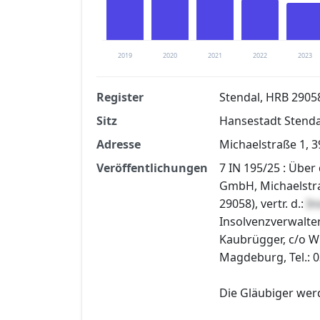
2019
2020
2021
2022
2023
Register
Stendal, HRB 2905
Sitz
Hansestadt Stenda
Finanzkennzahlen nach kostenloser Regis
Adresse
Michaelstraße 1, 
Jetzt kostenlos registrier
Veröffentlichungen
7 IN 195/25 : Übe
GmbH, Michaelstra
29058), vertr. d.:
In
Insolvenzverwalter
Kaubrügger, c/o W
Magdeburg, Tel.: 0
Die Gläubiger wer